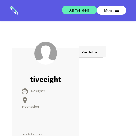
Anmelden
Menü
Portfolio
tiveeight

Designer

Indonesien
zuletzt online