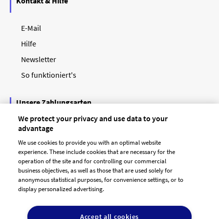
Kontakt & Hilfe
E-Mail
Hilfe
Newsletter
So funktioniert's
Unsere Zahlungsarten
We protect your privacy and use data to your
advantage
We use cookies to provide you with an optimal website
experience. These include cookies that are necessary for the
operation of the site and for controlling our commercial
business objectives, as well as those that are used solely for
anonymous statistical purposes, for convenience settings, or to
display personalized advertising.
© 2026 designenlassen.de
AGB Auftraggeber
Accept all cookies
AGB Dienstleister
Datenschutz
Impressum