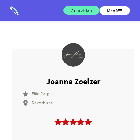
Anmelden
Menü
Joanna Zoelzer

Elite-Designer

Deutschland