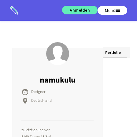
Anmelden
Menü
Portfolio
namukulu

Designer

Deutschland
zuletzt online vor
5160 Tagen 13 Std.