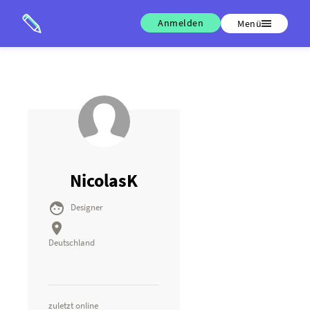
Anmelden
Menü
NicolasK

Designer

Deutschland
zuletzt online