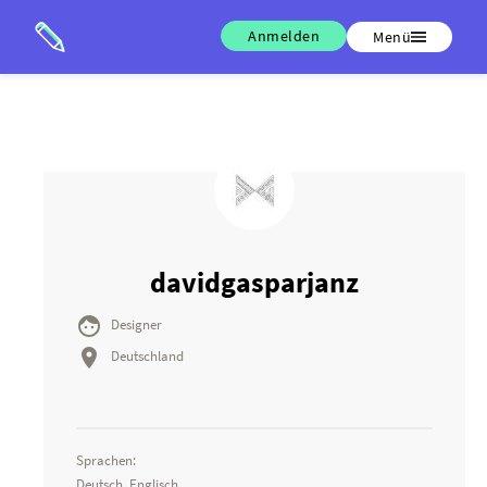
Anmelden
Menü
davidgasparjanz

Designer

Deutschland
Sprachen:
Deutsch, Englisch