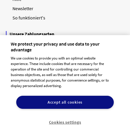
Newsletter
So funktioniert's
Unsere Zahlungsarten
We protect your privacy and use data to your
advantage
We use cookies to provide you with an optimal website
experience. These include cookies that are necessary for the
operation of the site and for controlling our commercial
business objectives, as well as those that are used solely for
anonymous statistical purposes, for convenience settings, or to
display personalized advertising.
© 2026 designenlassen.de
AGB Auftraggeber
Accept all cookies
AGB Dienstleister
Datenschutz
Impressum
Vergütungsregeln
Cookie-Einstellungen

DE
Cookies settings