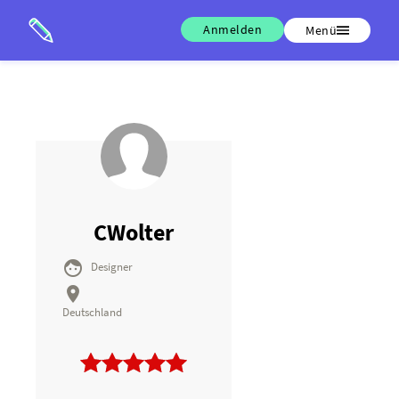
Anmelden
Menü
CWolter

Designer

Deutschland