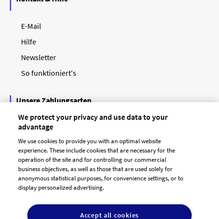
E-Mail
Hilfe
Newsletter
So funktioniert's
Unsere Zahlungsarten
We protect your privacy and use data to your
advantage
We use cookies to provide you with an optimal website
experience. These include cookies that are necessary for the
operation of the site and for controlling our commercial
business objectives, as well as those that are used solely for
anonymous statistical purposes, for convenience settings, or to
display personalized advertising.
© 2026 designenlassen.de
AGB Auftraggeber
Accept all cookies
AGB Dienstleister
Datenschutz
Impressum