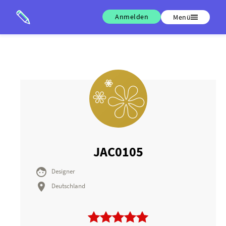
Anmelden
Menü
JAC0105

Designer

Deutschland