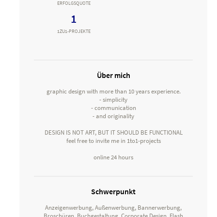
ERFOLGSQUOTE
1
1ZU1-PROJEKTE
Über mich
graphic design with more than 10 years experience.
- simplicity
- communication
- and originality
DESIGN IS NOT ART, BUT IT SHOULD BE FUNCTIONAL
feel free to invite me in 1to1-projects
online 24 hours
Schwerpunkt
Anzeigenwerbung, Außenwerbung, Bannerwerbung,
Broschüren, Buchgestaltung, Corporate Design, Flash