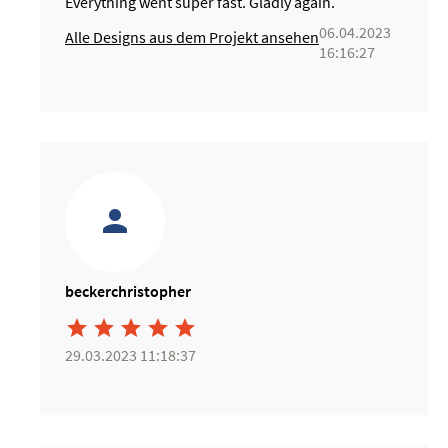
Everything went super fast. Gladly again.
06.04.2023
Alle Designs aus dem Projekt ansehen
16:16:27
beckerchristopher





29.03.2023 11:18:37