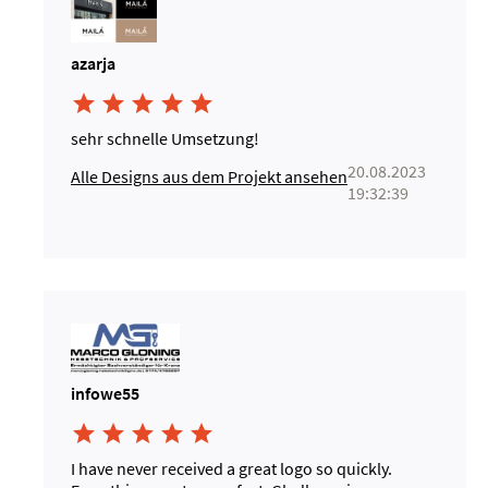
azarja





sehr schnelle Umsetzung!
20.08.2023
Alle Designs aus dem Projekt ansehen
19:32:39
infowe55





I have never received a great logo so quickly.