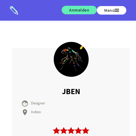
Anmelden
Menü
JBEN

Designer

Indien