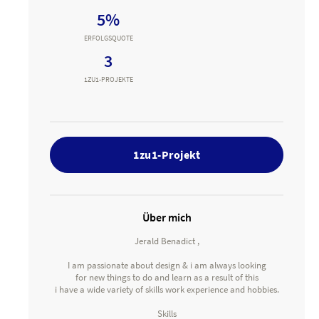
5%
ERFOLGSQUOTE
3
1ZU1-PROJEKTE
1zu1-Projekt
Über mich
Jerald Benadict ,
I am passionate about design & i am always looking
for new things to do and learn as a result of this
i have a wide variety of skills work experience and hobbies.
Skills