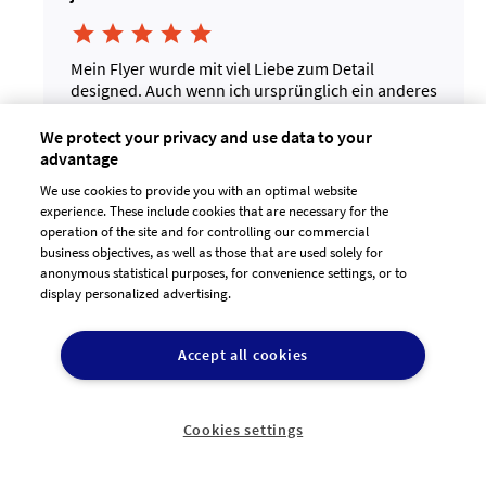





Mein Flyer wurde mit viel Liebe zum Detail
designed. Auch wenn ich ursprünglich ein anderes
Format bevorzugt habe, hat mich das Design von
Applefield in Kombination mit einem anderen
We protect your privacy and use data to your
Format restlos überzeugt.
advantage
Vielen herzlichen Dank nochmals für die Mühe!
We use cookies to provide you with an optimal website
29.03.2021 18:57:32
experience. These include cookies that are necessary for the
operation of the site and for controlling our commercial
business objectives, as well as those that are used solely for
anonymous statistical purposes, for convenience settings, or to
display personalized advertising.
Accept all cookies
Cookies settings
infofu9