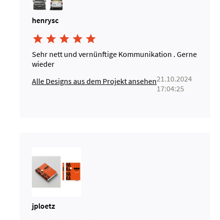
henrysc





Sehr nett und vernünftige Kommunikation . Gerne
wieder
21.10.2024
Alle Designs aus dem Projekt ansehen
17:04:25
jploetz