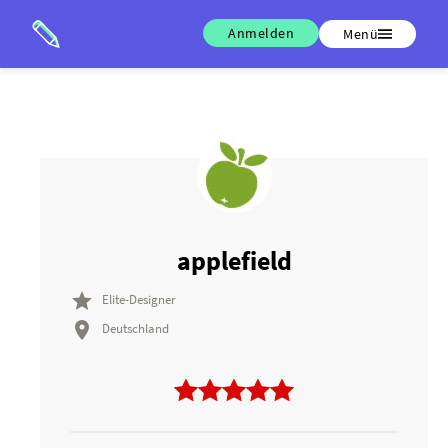
Anmelden
Menü
applefield

Elite-Designer

Deutschland