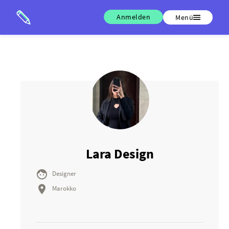
Anmelden
Menü
Lara Design

Designer

Marokko