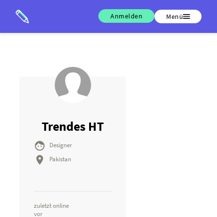
Anmelden
Menü
Trendes HT

Designer

Pakistan
zuletzt online
vor