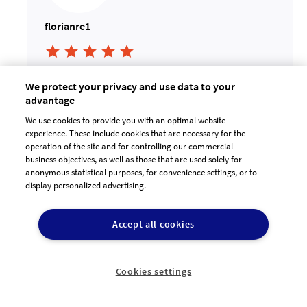
florianre1





Die Zusammenarbeit sowie die Kommunikation
We protect your privacy and use data to your
haben mir sehr gefallen :)
advantage
20.01.2022 12:48:28
We use cookies to provide you with an optimal website
experience. These include cookies that are necessary for the
operation of the site and for controlling our commercial
business objectives, as well as those that are used solely for
anonymous statistical purposes, for convenience settings, or to
display personalized advertising.
Accept all cookies
ursulaholsten




Cookies settings
MindArtFree hat jeweils sehr gut und rasch auf
unsere Anregungen reagiert, diese verstanden