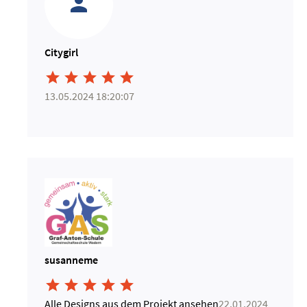
Citygirl





13.05.2024 18:20:07
susanneme





Alle Designs aus dem Projekt ansehen
22.01.2024