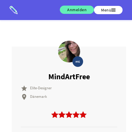
Anmelden
Menü
#46
MindArtFree

Elite-Designer

Dänemark