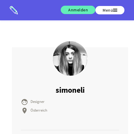
Anmelden
Menü
simoneli

Designer

Österreich