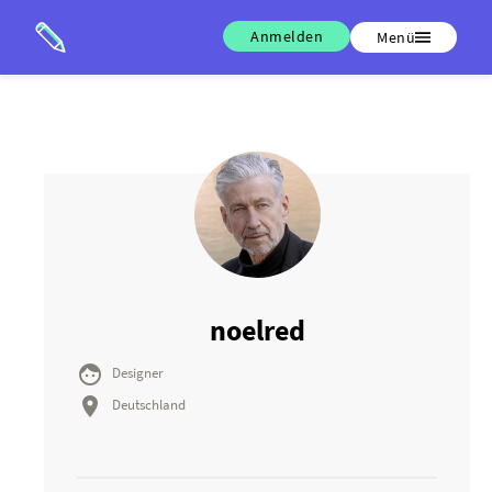
Anmelden
Menü
noelred

Designer

Deutschland