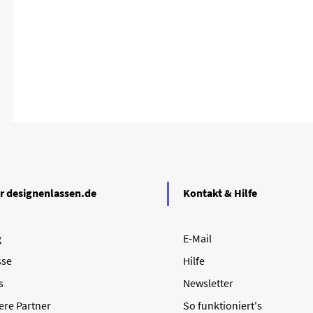
r designenlassen.de
Kontakt & Hilfe
g
E-Mail
sse
Hilfe
s
Newsletter
ere Partner
So funktioniert's