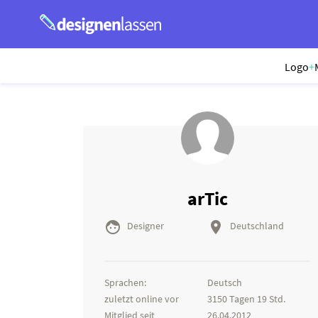
Logo
+
arTic


Designer
Deutschland
Sprachen:
Deutsch
zuletzt online vor
3150 Tagen 19 Std.
Mitglied seit
26.04.2012