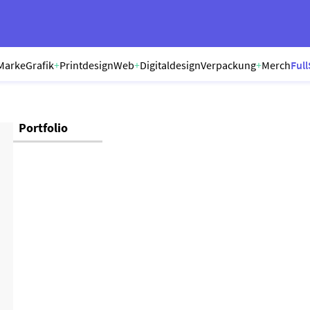
Marke
Grafik
+
Printdesign
Web
+
Digitaldesign
Verpackung
+
Merch
Full
Portfolio