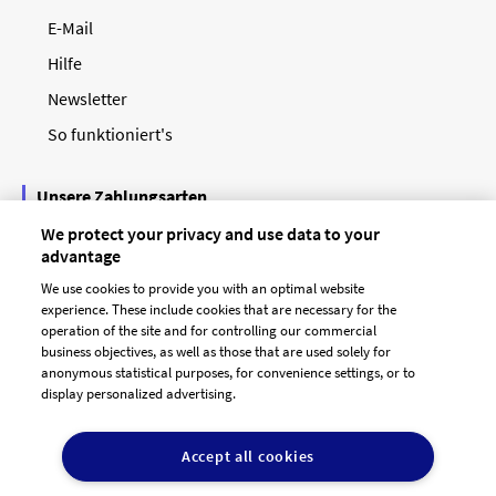
E-Mail
Hilfe
Newsletter
So funktioniert's
Unsere Zahlungsarten
We protect your privacy and use data to your
advantage
We use cookies to provide you with an optimal website
experience. These include cookies that are necessary for the
operation of the site and for controlling our commercial
business objectives, as well as those that are used solely for
anonymous statistical purposes, for convenience settings, or to
display personalized advertising.
© 2026 designenlassen.de
AGB Auftraggeber
Accept all cookies
AGB Dienstleister
Datenschutz
Impressum
Vergütungsregeln
Cookie-Einstellungen