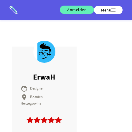
Anmelden
Menü
ErwaH

Designer

Bosnien-
Herzegowina