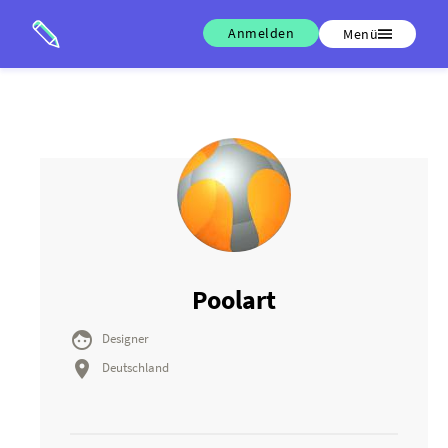
Anmelden
Menü
Poolart

Designer

Deutschland