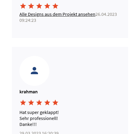





Alle Designs aus dem Projekt ansehen
26.04.2023
09:24:23
krahman





Hat super geklappt!
Sehr professionell!
Danke!!!
29.03.2023 16:20:39