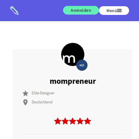
Anmelden
Menü
#65
mompreneur

Elite-Designer

Deutschland