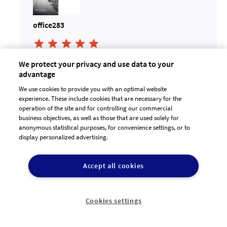
office283





Alle Designs aus dem Projekt ansehen
12.11.2021
We protect your privacy and use data to your
09:36:56
advantage
We use cookies to provide you with an optimal website
experience. These include cookies that are necessary for the
operation of the site and for controlling our commercial
business objectives, as well as those that are used solely for
anonymous statistical purposes, for convenience settings, or to
display personalized advertising.
Accept all cookies
mimamu
Cookies settings





Sehr geehrte Fraus Sieper!