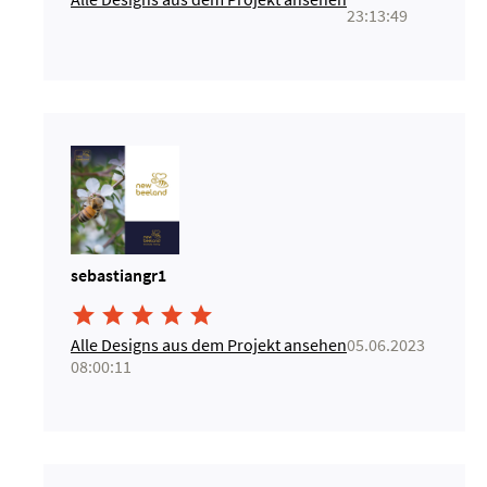
23:13:49
sebastiangr1





Alle Designs aus dem Projekt ansehen
05.06.2023
08:00:11