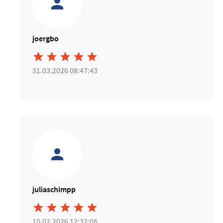
joergbo





31.03.2026 08:47:43
juliaschimpp





10.02.2026 12:32:06