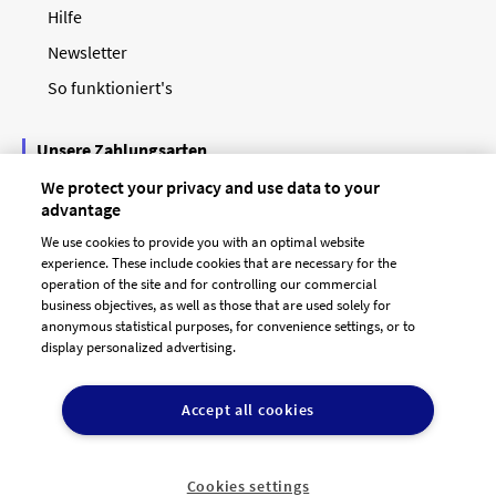
Hilfe
Newsletter
So funktioniert's
Unsere Zahlungsarten
We protect your privacy and use data to your
advantage
We use cookies to provide you with an optimal website
experience. These include cookies that are necessary for the
operation of the site and for controlling our commercial
business objectives, as well as those that are used solely for
anonymous statistical purposes, for convenience settings, or to
display personalized advertising.
© 2026 designenlassen.de
AGB Auftraggeber
Accept all cookies
AGB Dienstleister
Datenschutz
Impressum
Vergütungsregeln
Cookie-Einstellungen

DE
Cookies settings