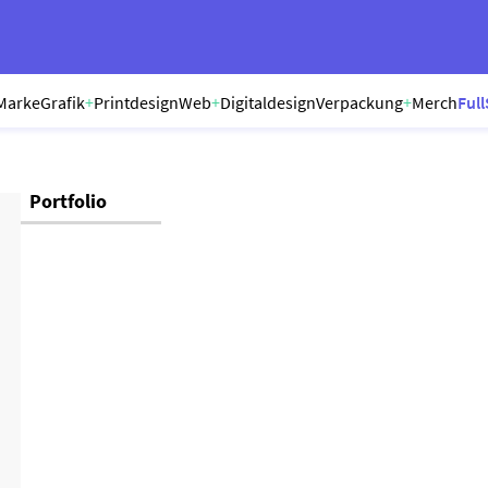
Marke
Grafik
+
Printdesign
Web
+
Digitaldesign
Verpackung
+
Merch
Full
Portfolio