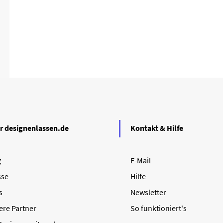
r designenlassen.de
Kontakt & Hilfe
g
E-Mail
sse
Hilfe
s
Newsletter
ere Partner
So funktioniert's