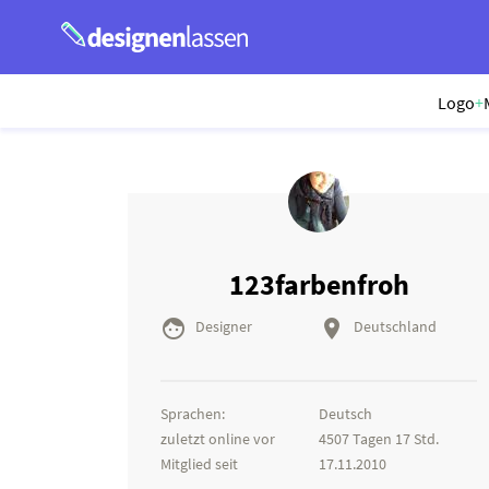
Logo
+
123farbenfroh


Designer
Deutschland
Sprachen:
Deutsch
zuletzt online vor
4507 Tagen 17 Std.
Mitglied seit
17.11.2010