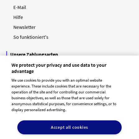
E-Mail
Hilfe
Newsletter
So funktioniert's
Unsere Zahlungsarten
We protect your privacy and use data to your
advantage
We use cookies to provide you with an optimal website
experience. These include cookies that are necessary for the
operation of the site and for controlling our commercial
business objectives, as well as those that are used solely for
anonymous statistical purposes, for convenience settings, or to
display personalized advertising.
© 2026 designenlassen.de
AGB Auftraggeber
Accept all cookies
AGB Dienstleister
Datenschutz
Impressum
Vergütungsregeln
Cookie-Einstellungen