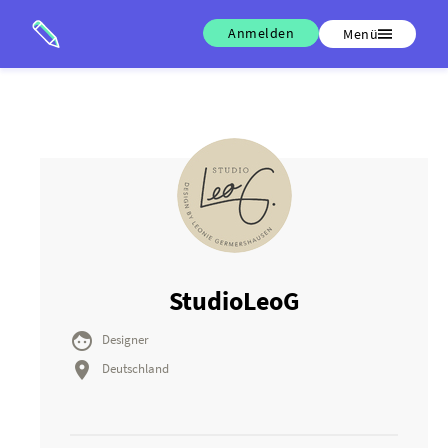
Anmelden
Menü
StudioLeoG

Designer

Deutschland