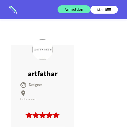
Anmelden
Menü
artfathar

Designer

Indonesien