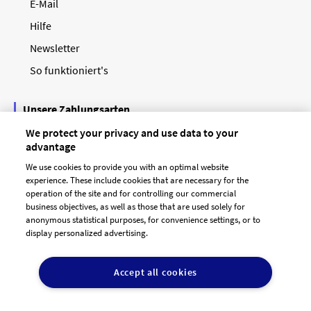
E-Mail
Hilfe
Newsletter
So funktioniert's
Unsere Zahlungsarten
We protect your privacy and use data to your
advantage
We use cookies to provide you with an optimal website
experience. These include cookies that are necessary for the
operation of the site and for controlling our commercial
business objectives, as well as those that are used solely for
anonymous statistical purposes, for convenience settings, or to
display personalized advertising.
© 2026 designenlassen.de
AGB Auftraggeber
Accept all cookies
AGB Dienstleister
Datenschutz
Impressum
Vergütungsregeln
Cookie-Einstellungen