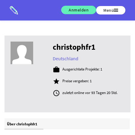
Anmelden
Menü
christophfr1
Deutschland

Ausgerichtete Projekte: 1

Preise vergeben: 1

zuletzt online vor 93 Tagen 20 Std.
Über christophfr1