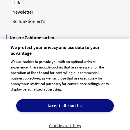
Hilfe
Newsletter
So funktioniert's
Unsere Zahlungsarten
We protect your privacy and use data to your
advantage
We use cookies to provide you with an optimal website
experience. These include cookies that are necessary for the
operation of the site and for controlling our commercial
business objectives, as well as those that are used solely for
anonymous statistical purposes, for convenience settings, or to
display personalized advertising.
© 2026 designenlassen.de
AGB Auftraggeber
Accept all cookies
AGB Dienstleister
Datenschutz
Impressum
Vergütungsregeln
Cookie-Einstellungen

DE
Cookies settings