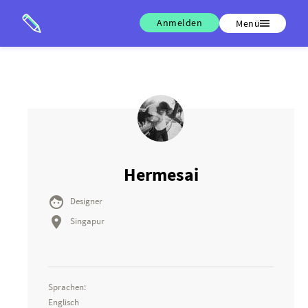
Anmelden
Menü
Hermesai

Designer

Singapur
Sprachen:
Englisch