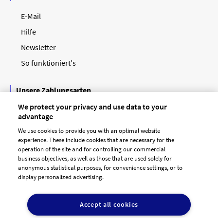
E-Mail
Hilfe
Newsletter
So funktioniert's
Unsere Zahlungsarten
We protect your privacy and use data to your
advantage
We use cookies to provide you with an optimal website
experience. These include cookies that are necessary for the
operation of the site and for controlling our commercial
business objectives, as well as those that are used solely for
anonymous statistical purposes, for convenience settings, or to
display personalized advertising.
© 2026 designenlassen.de
AGB Auftraggeber
Accept all cookies
AGB Dienstleister
Datenschutz
Impressum