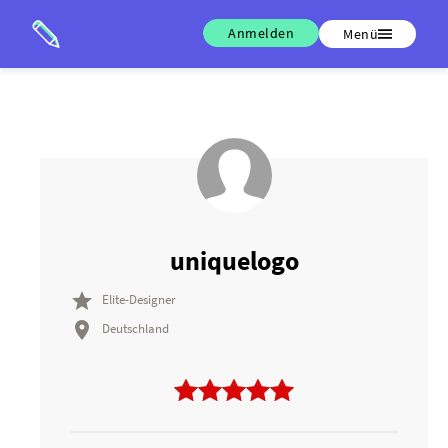
Anmelden
Menü
uniquelogo

Elite-Designer

Deutschland