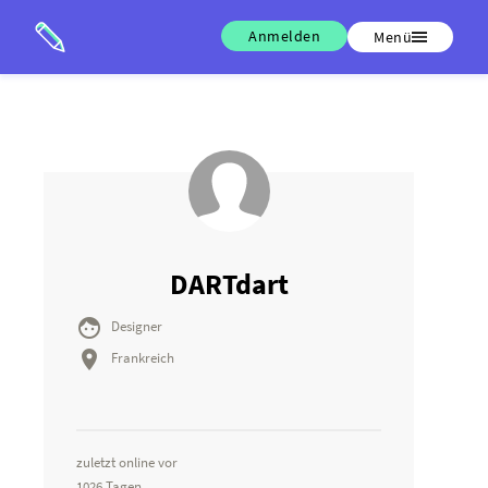
Anmelden
Menü
DARTdart

Designer

Frankreich
zuletzt online vor
1026 Tagen