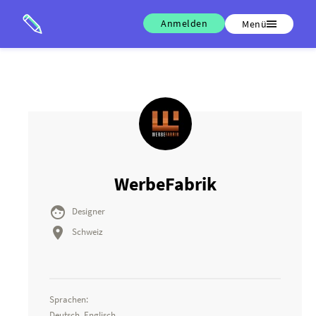
Anmelden
Menü
WerbeFabrik

Designer

Schweiz
Sprachen:
Deutsch, Englisch