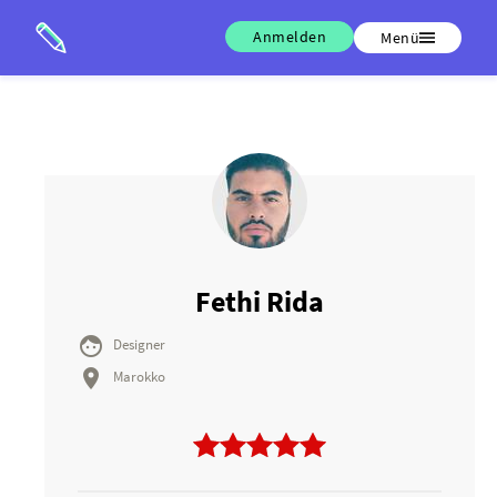
Anmelden
Menü
Fethi Rida

Designer

Marokko