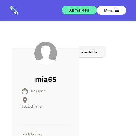
Anmelden
Menü
Portfolio
mia65

Designer

Deutschland
zuletzt online