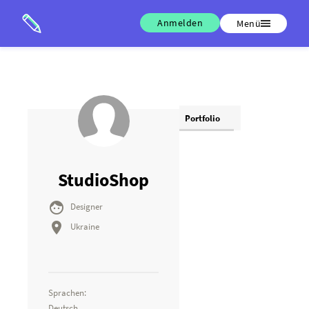
Anmelden
Menü
Portfolio
StudioShop

Designer

Ukraine
Sprachen:
Deutsch,