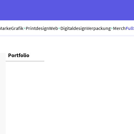
Marke
Grafik
+
Printdesign
Web
+
Digitaldesign
Verpackung
+
Merch
Full
Portfolio