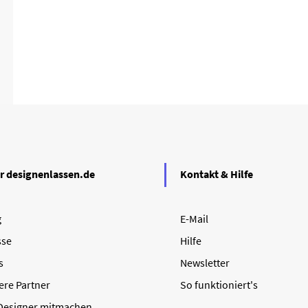
r designenlassen.de
Kontakt & Hilfe
g
E-Mail
sse
Hilfe
s
Newsletter
ere Partner
So funktioniert's
 Designer mitmachen