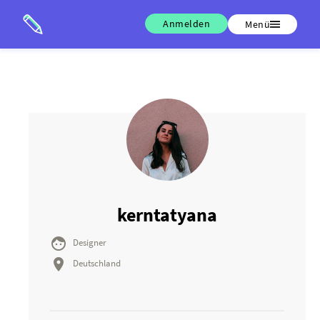
Anmelden
Menü
kerntatyana

Designer

Deutschland