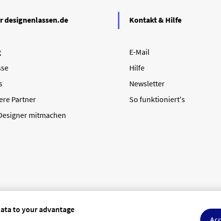
r designenlassen.de
Kontakt & Hilfe
g
E-Mail
sse
Hilfe
s
Newsletter
ere Partner
So funktioniert's
 Designer mitmachen
data to your advantage
Acc