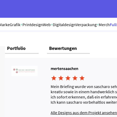
Marke
Grafik
+
Printdesign
Web
+
Digitaldesign
Verpackung
+
Merch
Full
Portfolio
Bewertungen
mertensaachen





Mein Briefing wurde von sascharo seh
kreativ sowie in einem handwerklich 
ich sofort erkennen, daß ein erfahrene
Ich kann sascharo vorbehaltlos weite
Alle Designs aus dem Projekt ansehen