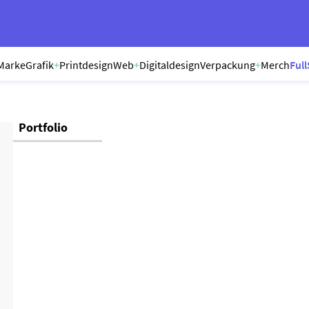
Marke
Grafik
+
Printdesign
Web
+
Digitaldesign
Verpackung
+
Merch
Full
Portfolio