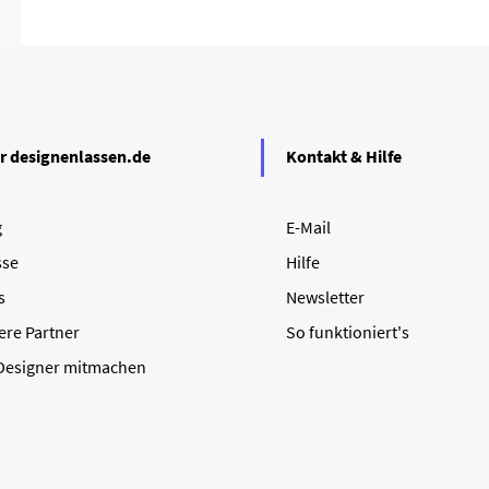
r designenlassen.de
Kontakt & Hilfe
g
E-Mail
sse
Hilfe
s
Newsletter
ere Partner
So funktioniert's
 Designer mitmachen