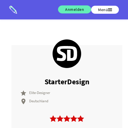
Anmelden
Menü
StarterDesign

Elite-Designer

Deutschland