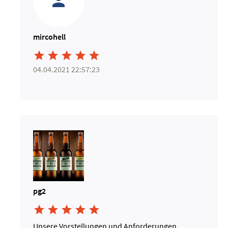
mircohell





04.04.2021 22:57:23
pg2





Unsere Vorstellungen und Anforderungen