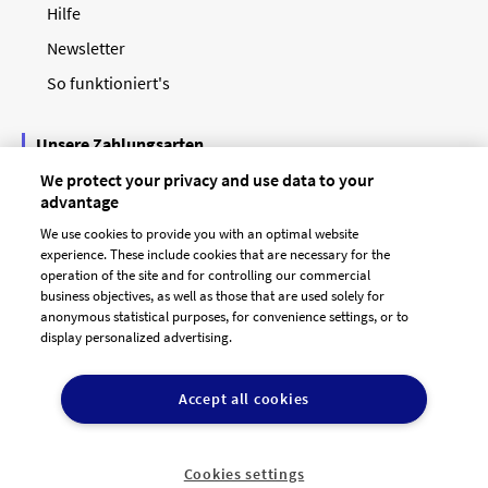
Hilfe
Newsletter
So funktioniert's
Unsere Zahlungsarten
We protect your privacy and use data to your
advantage
We use cookies to provide you with an optimal website
experience. These include cookies that are necessary for the
operation of the site and for controlling our commercial
business objectives, as well as those that are used solely for
anonymous statistical purposes, for convenience settings, or to
display personalized advertising.
© 2026 designenlassen.de
AGB Auftraggeber
Accept all cookies
AGB Dienstleister
Datenschutz
Impressum
Vergütungsregeln
Cookie-Einstellungen

DE
Cookies settings