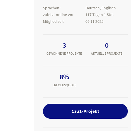
Sprachen:
Deutsch, Englisch
zuletzt online vor
117 Tagen 1 Std.
Mitglied seit
09.11.2025
3
0
GEWONNENE PROJEKTE
AKTUELLE PROJEKTE
8%
ERFOLGSQUOTE
1zu1-Projekt