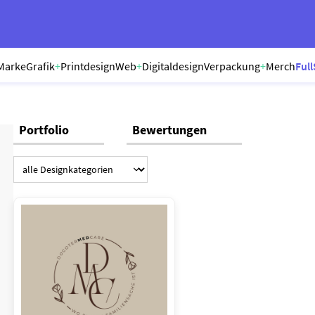
Marke
Grafik
+
Printdesign
Web
+
Digitaldesign
Verpackung
+
Merch
Full
Portfolio
Bewertungen