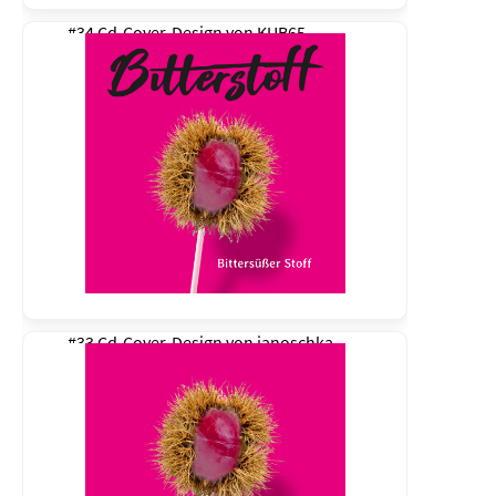
#34 Cd-Cover-Design von
KUB65
#33 Cd-Cover-Design von
janoschka