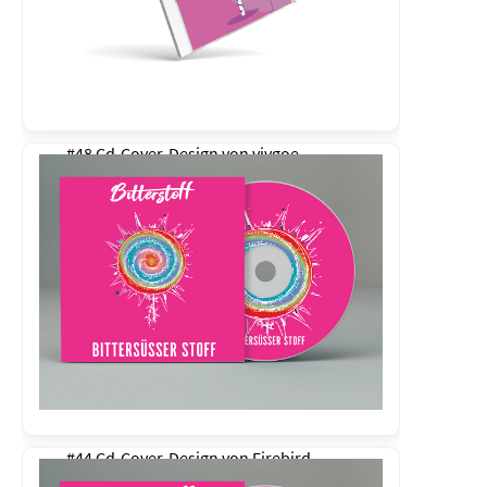
#48 Cd-Cover-Design von
vivgoe
#44 Cd-Cover-Design von
Firebird