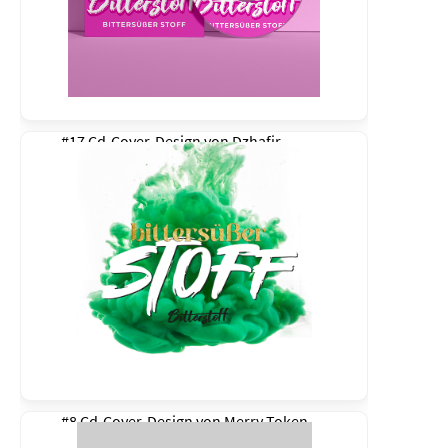
#17 Cd-Cover-Design von
Dzhafir
#8 Cd-Cover-Design von
Merry Token