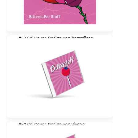
#52 Cd-Cover-Design von
bsgraficos
#50 Cd-Cover-Design von
vivgoe