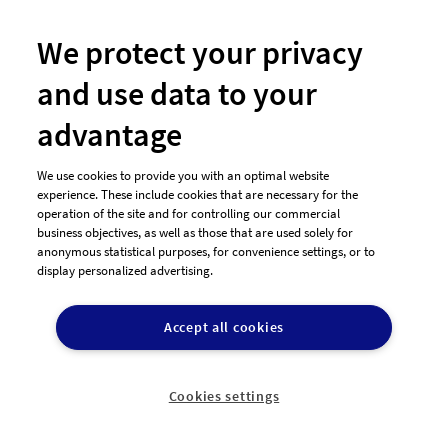
CD-/Plattencover
We protect your privacy
Wettbewerbe:
and use data to your
Artwork-Design (Cover)
advantage
"
für Musikalbum
We use cookies to provide you with an optimal website
Artwork-Design (Cover)
experience. These include cookies that are necessary for the
für ein Musikalbum :
operation of the site and for controlling our commercial
'Das beste aus der
business objectives, as well as those that are used solely for
Welt der Symphonien'
anonymous statistical purposes, for convenience settings, or to
display personalized advertising.
Wir benötigen nicht
das komplette
Artwork, sondern ein
Accept all cookies
Frontcover (121 x 120
mm + 20 mm Beschnitt) wg. etwaiger Verschiebung
der Positionierung. Fertigstellung (Aufziehen des
Cookies settings
Inlays und Labels) erfolgt später ..