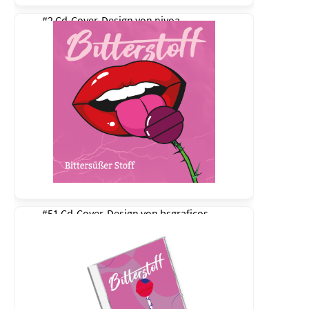
#2 Cd-Cover-Design von
nivoa
#51 Cd-Cover-Design von
bsgraficos