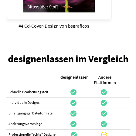
#4 Cd-Cover-Design von
bsgraficos
designenlassen im Vergleich
designenlassen
Andere
K
Plattformen
check_circle
check_circle
check_cir
Schnelle Bearbeitungszeit
check_circle
check_circle
do_not_distur
Individuelle Designs
check_circle
check_circle
canc
Erhalt gängiger Dateiformate
check_circle
check_circle
canc
Änderungsvorschläge
check_circle
do_not_disturb_on
canc
Professionelle "echte" Designer