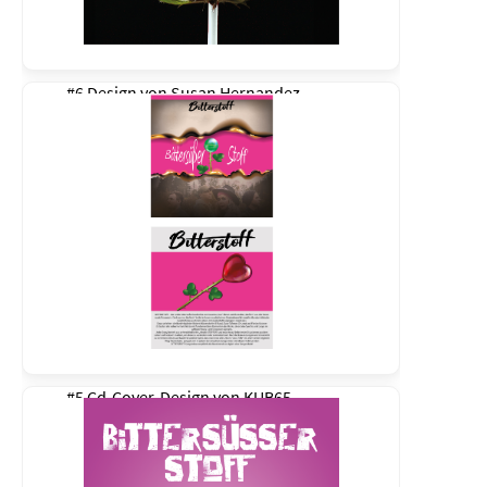
#6 Design von
Susan Hernandez
#5 Cd-Cover-Design von
KUB65