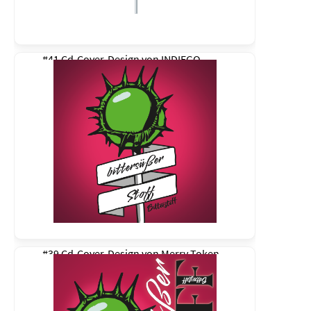
#41 Cd-Cover-Design von
INDIEGO
#39 Cd-Cover-Design von
Merry Token