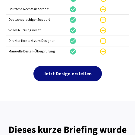
check_circle
do_not_disturb_on
canc
Deutsche Rechtssicherheit
check_circle
do_not_disturb_on
canc
Deutschsprachiger Support
check_circle
do_not_disturb_on
do_not_distur
Volles Nutzungsrecht
check_circle
do_not_disturb_on
canc
Direkter Kontakt zum Designer
check_circle
do_not_disturb_on
canc
Manuelle Design-Überprüfung
Jetzt Design erstellen
Dieses kurze Briefing wurde