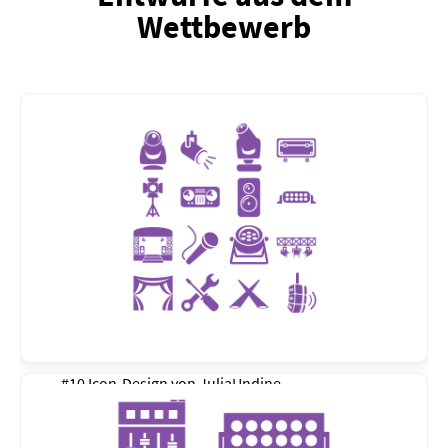
Wettbewerb
#10 Icon-Design von
JuliaUndine