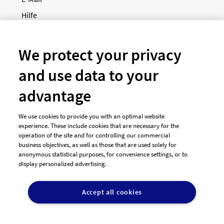
Hilfe
Newsletter
So funktioniert's
We protect your privacy
and use data to your
Unsere Zahlungsarten
advantage
We use cookies to provide you with an optimal website
experience. These include cookies that are necessary for the
operation of the site and for controlling our commercial
business objectives, as well as those that are used solely for
anonymous statistical purposes, for convenience settings, or to
display personalized advertising.
© 2026 designenlassen.de
AGB Auftraggeber
Accept all cookies
AGB Dienstleister
Datenschutz
Impressum
Vergütungsregeln
Cookie-Einstellungen
DE