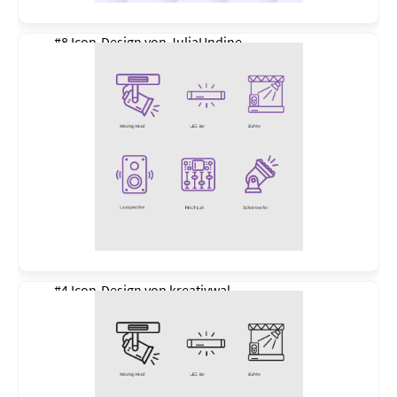
#8 Icon-Design von
JuliaUndine
#4 Icon-Design von
kreativwal