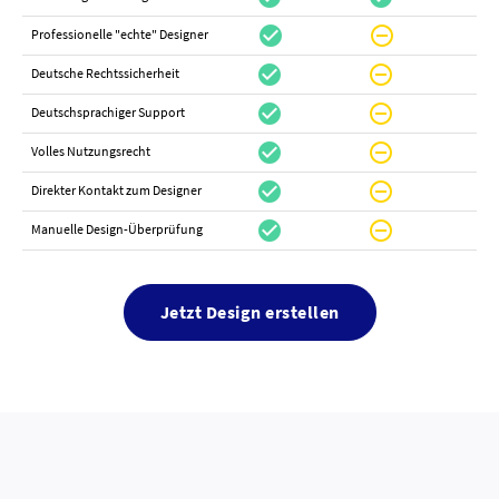
check_circle
do_not_disturb_on
canc
Professionelle "echte" Designer
check_circle
do_not_disturb_on
canc
Deutsche Rechtssicherheit
check_circle
do_not_disturb_on
canc
Deutschsprachiger Support
check_circle
do_not_disturb_on
do_not_distur
Volles Nutzungsrecht
check_circle
do_not_disturb_on
canc
Direkter Kontakt zum Designer
check_circle
do_not_disturb_on
canc
Manuelle Design-Überprüfung
Jetzt Design erstellen