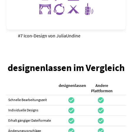
#7 Icon-Design von
JuliaUndine
designenlassen im Vergleich
designenlassen
Andere
K
Plattformen
check_circle
check_circle
check_cir
Schnelle Bearbeitungszeit
check_circle
check_circle
do_not_distur
Individuelle Designs
check_circle
check_circle
canc
Erhalt gängiger Dateiformate
check_circle
check_circle
canc
Änderungsvorschläge