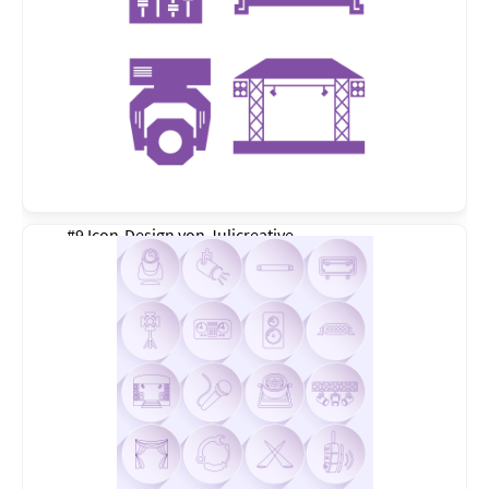
#9 Icon-Design von
Julicreative