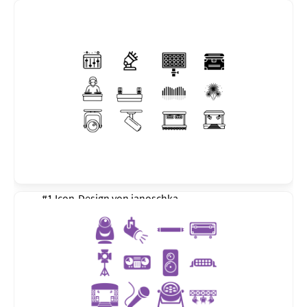
#1 Icon-Design von
janoschka