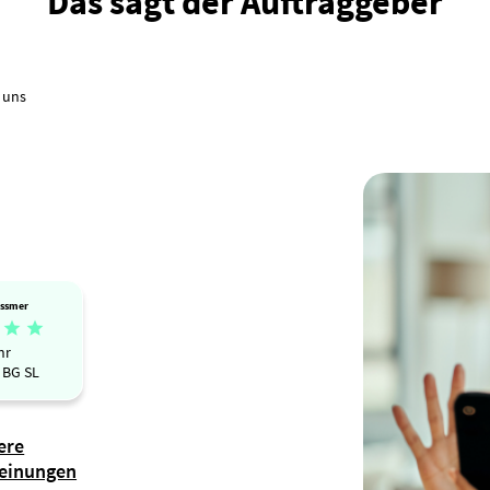
Das sagt der Auftraggeber
 uns
ssmer


hr
 BG SL
ere
einungen