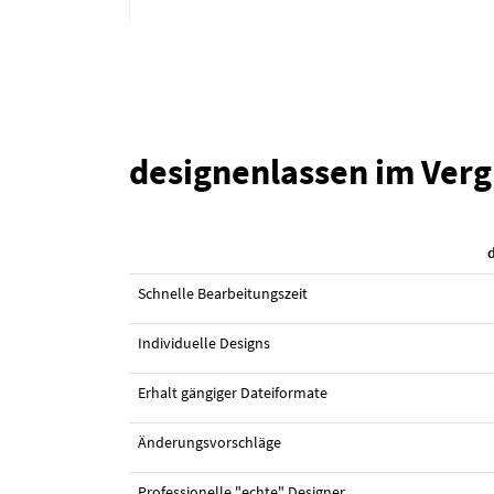
designenlassen im Verg
#1 Icon-Design von
Gromscar
Schnelle Bearbeitungszeit
Individuelle Designs
Erhalt gängiger Dateiformate
Änderungsvorschläge
Professionelle "echte" Designer