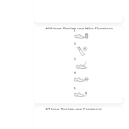
#10 Icon-Design von
Miss Fivepiece
#7 Icon-Design von
Gromscar