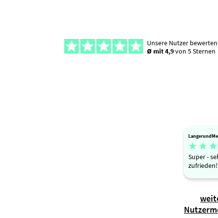
Unsere Nutzer bewerten
Ø mit 4,9
von 5 Sternen
LangerundMe



Super - se
zufrieden!
weit
Nutzerm