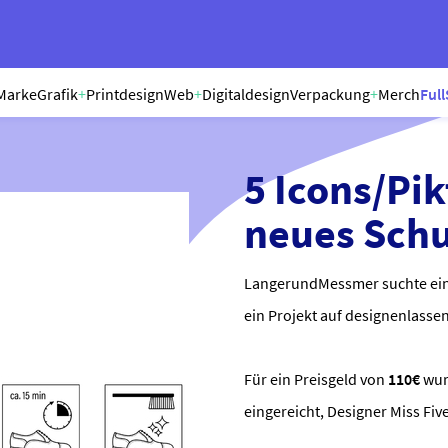
Marke
Grafik
+
Printdesign
Web
+
Digitaldesign
Verpackung
+
Merch
Full
5 Icons/Pi
neues Sch
LangerundMessmer suchte ein 
ein Projekt auf designenlassen
Für ein Preisgeld von
110€
wu
eingereicht, Designer Miss Fi