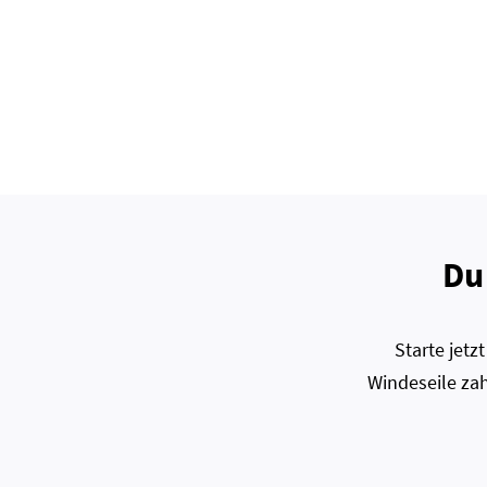
Du
Starte jet
Windeseile zah