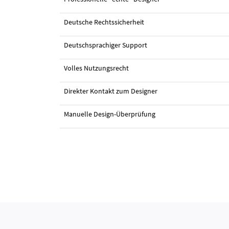
Deutsche Rechtssicherheit
#2 Icon-Design von
Gromscar
Deutschsprachiger Support
Volles Nutzungsrecht
Direkter Kontakt zum Designer
Manuelle Design-Überprüfung
#3 Icon-Design von
Gromscar