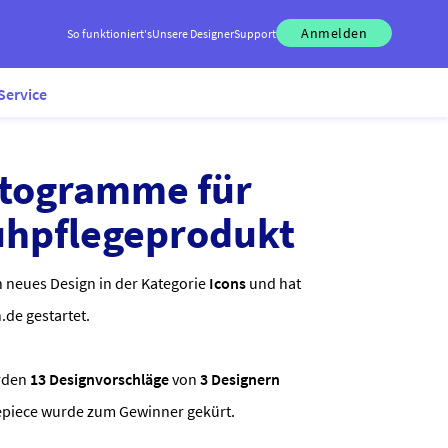
Anmelden
So funktioniert's
Unsere Designer
Support
Service
ktogramme für
uhpflegeprodukt
neues Design in der Kategorie
Icons
und hat
.de gestartet.
rden
13 Designvorschläge
von
3 Designern
vepiece wurde zum Gewinner gekürt.