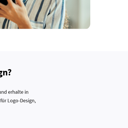
gn?
nd erhalte in
 für Logo-Design,