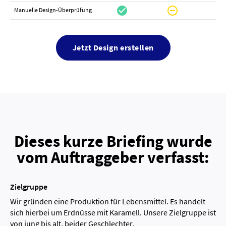
check_circle
do_not_disturb_on
canc
Manuelle Design-Überprüfung
Jetzt Design erstellen
Dieses kurze Briefing wurde
vom Auftraggeber verfasst:
Zielgruppe
Wir gründen eine Produktion für Lebensmittel. Es handelt
sich hierbei um Erdnüsse mit Karamell. Unsere Zielgruppe ist
von jung bis alt, beider Geschlechter.