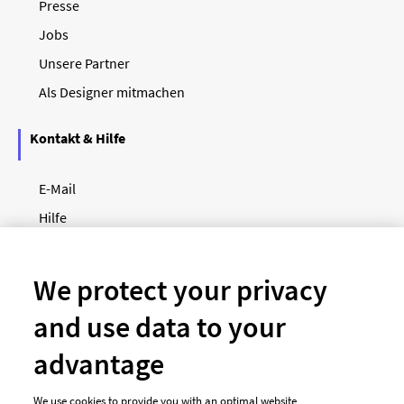
Presse
Jobs
Unsere Partner
Als Designer mitmachen
Kontakt & Hilfe
E-Mail
Hilfe
Newsletter
So funktioniert's
We protect your privacy
and use data to your
Unsere Zahlungsarten
advantage
We use cookies to provide you with an optimal website