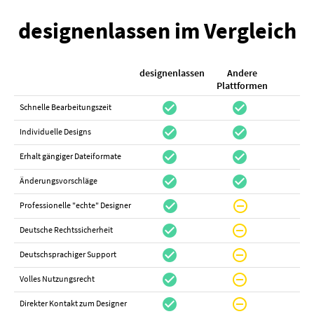
designenlassen im Vergleich
designenlassen
Andere
K
Plattformen
check_circle
check_circle
check_cir
Schnelle Bearbeitungszeit
check_circle
check_circle
do_not_distur
Individuelle Designs
check_circle
check_circle
canc
Erhalt gängiger Dateiformate
check_circle
check_circle
canc
Änderungsvorschläge
check_circle
do_not_disturb_on
canc
Professionelle "echte" Designer
check_circle
do_not_disturb_on
canc
Deutsche Rechtssicherheit
check_circle
do_not_disturb_on
canc
Deutschsprachiger Support
check_circle
do_not_disturb_on
do_not_distur
Volles Nutzungsrecht
check_circle
do_not_disturb_on
canc
Direkter Kontakt zum Designer