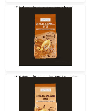
#11 Verpackungsdesign von
stema
#10 Verpackungsdesign von
Louisajac