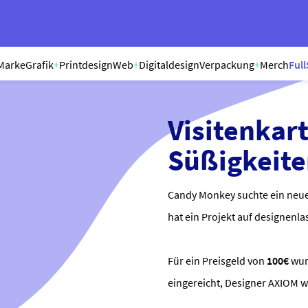
Marke
Grafik
+
Printdesign
Web
+
Digitaldesign
Verpackung
+
Merch
Full
Visitenkar
Süßigkeit
Candy Monkey suchte ein neue
hat ein Projekt auf designenla
Für ein Preisgeld von
100€
wu
eingereicht, Designer AXIOM 