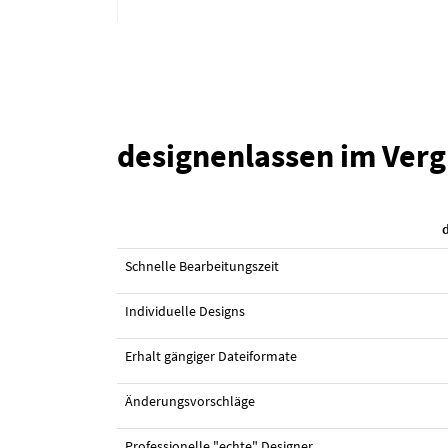
designenlassen im Verg
#75 Visitenkarten-Design von
mia65
Schnelle Bearbeitungszeit
Individuelle Designs
Erhalt gängiger Dateiformate
Änderungsvorschläge
Professionelle "echte" Designer