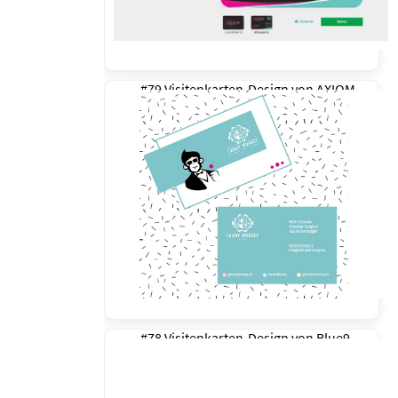
#79 Visitenkarten-Design von
AXIOM
#78 Visitenkarten-Design von
Blue9