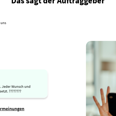
Das sagt der Auftraggeber
 uns
t. Jeder Wunsch und
etzt. ????????
ermeinungen