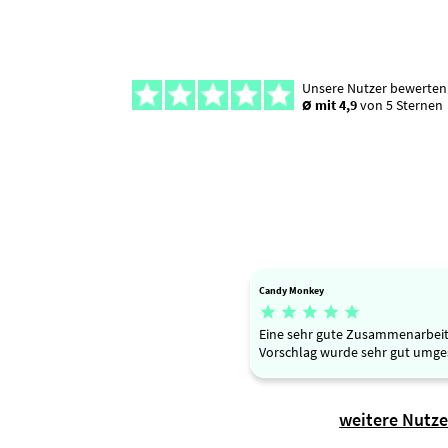
Unsere Nutzer bewerten
Ø mit 4,9
von 5 Sternen
Candy Monkey





Eine sehr gute Zusammenarbei
Vorschlag wurde sehr gut umges
weitere Nutz