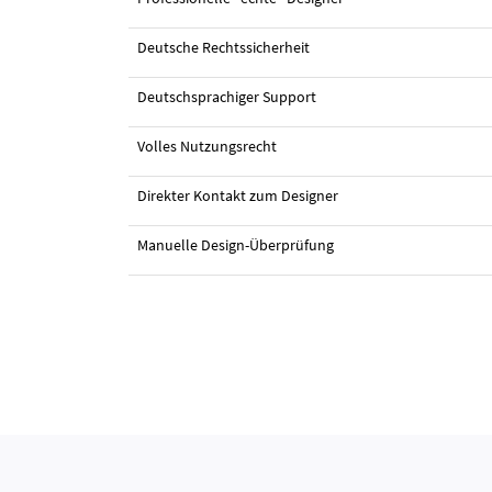
Deutsche Rechtssicherheit
#18 Visitenkarten-Design von
AXIOM
Deutschsprachiger Support
Volles Nutzungsrecht
Direkter Kontakt zum Designer
Manuelle Design-Überprüfung
#25 von
mf graphicworxs