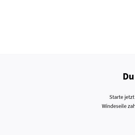
Du
Starte jet
Windeseile zah