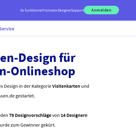
Anmelden
So funktioniert's
Unsere Designer
Support
Service
ten-Design für
en-Onlineshop
s Design in der Kategorie
Visitenkarten
und
ssen.de gestartet.
rden
79 Designvorschläge
von
14 Designern
wurde zum Gewinner gekürt.