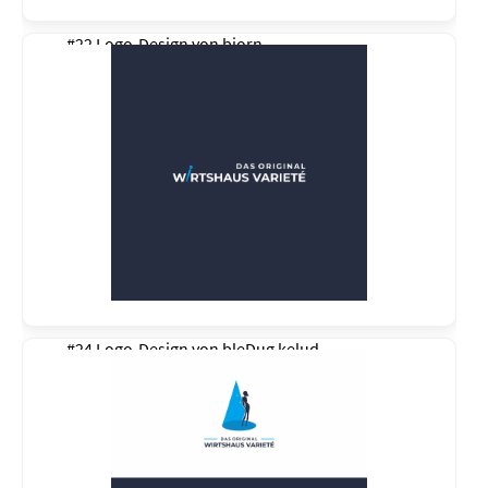
#22 Logo-Design von
bjorn
#24 Logo-Design von
bleDug kelud