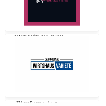
#7 Logo-Design von
WienIDeea
#23 Logo-Design von
bjorn