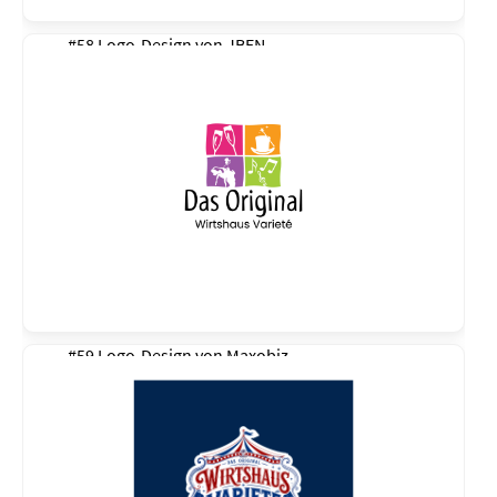
#58 Logo-Design von
JBEN
#59 Logo-Design von
Maxobiz