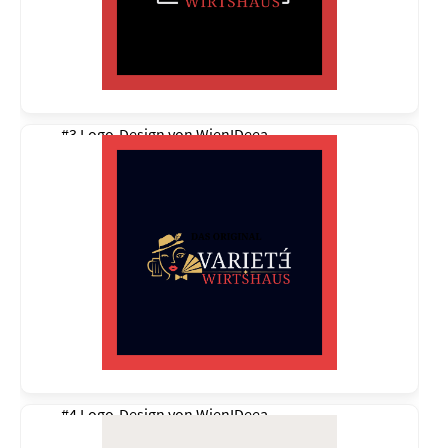
#3 Logo-Design von
WienIDeea
#4 Logo-Design von
WienIDeea