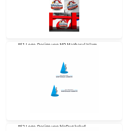
#51 Logo-Design von
MD Mazharul Islam
#52 Logo-Design von
bleDug kelud