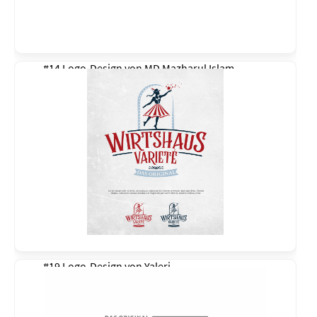
#14 Logo-Design von
MD Mazharul Islam
#19 Logo-Design von
Yaleri