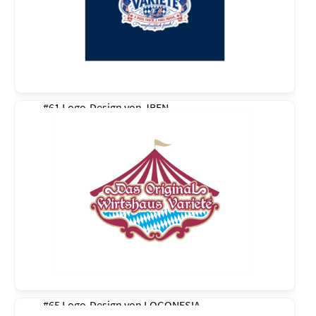
#61 Logo-Design von
JBEN
#65 Logo-Design von
LOGONESIA