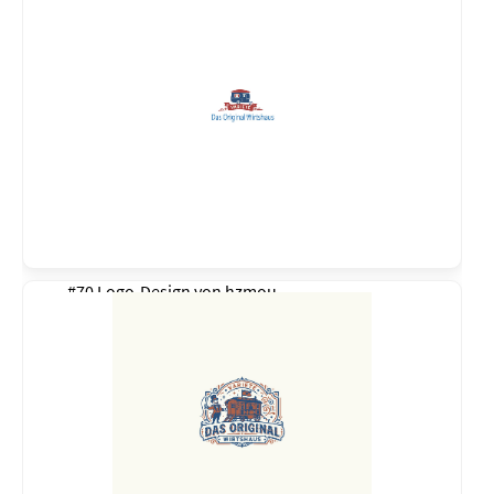
#70 Logo-Design von
hzmou