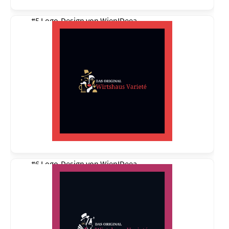
#5 Logo-Design von
WienIDeea
#6 Logo-Design von
WienIDeea