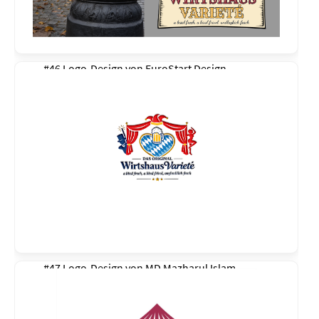
#46 Logo-Design von
EuroStart Design
#47 Logo-Design von
MD Mazharul Islam