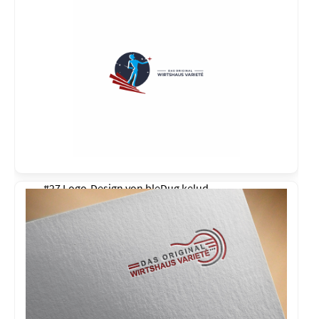
#27 Logo-Design von
bleDug kelud