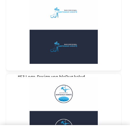
#53 Logo-Design von
bleDug kelud