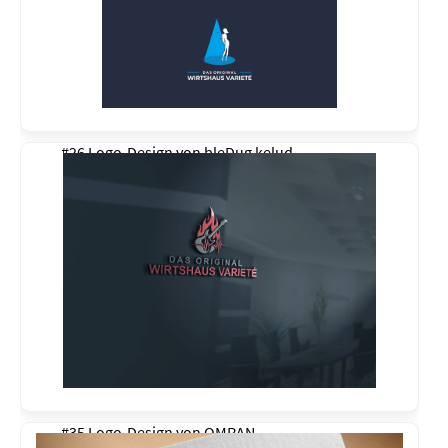
#26 Logo-Design von
bleDug kelud
#35 Logo-Design von
OMRAN