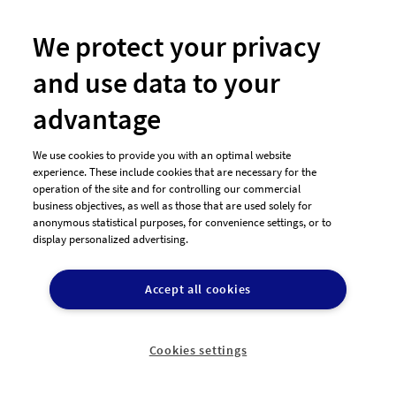
We protect your privacy
and use data to your
#54 Logo-Design von
bleDug kelud
advantage
We use cookies to provide you with an optimal website
experience. These include cookies that are necessary for the
operation of the site and for controlling our commercial
business objectives, as well as those that are used solely for
anonymous statistical purposes, for convenience settings, or to
display personalized advertising.
Accept all cookies
#62 Logo-Design von
JBEN
Cookies settings