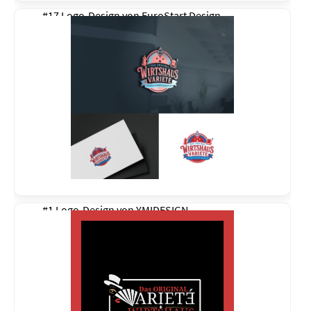
#17 Logo-Design von
EuroStart Design
#1 Logo-Design von
YMIDESIGN