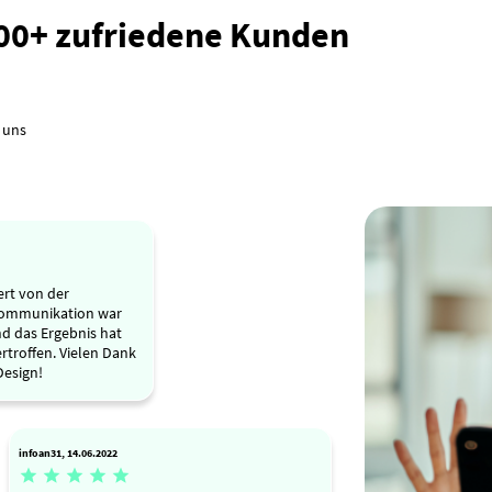
000+ zufriedene Kunden
 uns
ert von der
 Kommunikation war
nd das Ergebnis hat
troffen. Vielen Dank
Design!
infoan31, 14.06.2022




