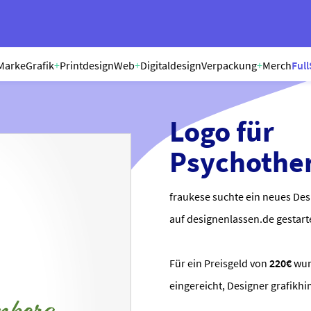
Marke
Grafik
+
Printdesign
Web
+
Digitaldesign
Verpackung
+
Merch
Full
Logo für
Psychothe
fraukese suchte ein neues Des
auf designenlassen.de gestart
Für ein Preisgeld von
220€
wu
eingereicht, Designer grafik