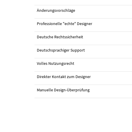
Änderungsvorschläge
Professionelle "echte" Designer
Deutsche Rechtssicherheit
#1 Logo-Design von
carla design
Deutschsprachiger Support
Volles Nutzungsrecht
Direkter Kontakt zum Designer
Manuelle Design-Überprüfung
#9 Logo-Design von
carla design