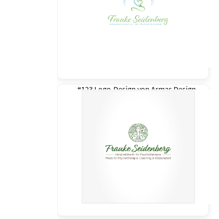
#123 Logo-Design von
Armas Design