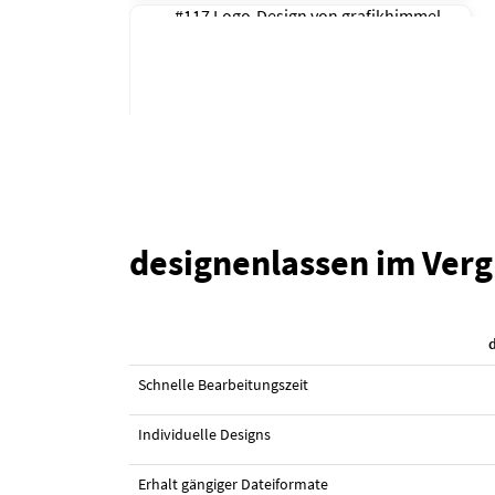
#117 Logo-Design von
grafikhimmel
designenlassen im Verg
#116 Logo-Design von
grafikhimmel
Schnelle Bearbeitungszeit
Individuelle Designs
Erhalt gängiger Dateiformate