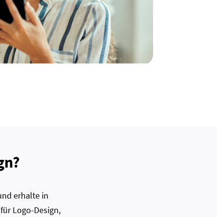
gn?
nd erhalte in
 für Logo-Design,