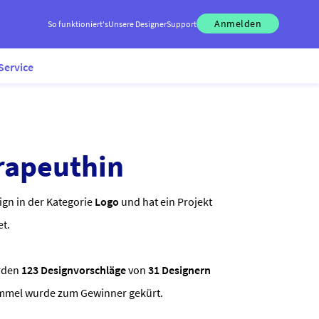
Anmelden
So funktioniert's
Unsere Designer
Support
Service
rapeuthin
ign in der Kategorie
Logo
und hat ein Projekt
et.
rden
123 Designvorschläge
von
31 Designern
himmel wurde zum Gewinner gekürt.