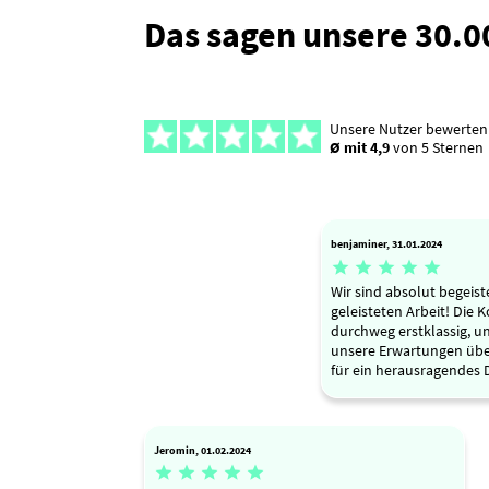
Das sagen unsere 30.
Unsere Nutzer bewerten
Ø mit 4,9
von 5 Sternen
benjaminer, 31.01.2024





Wir sind absolut begeist
geleisteten Arbeit! Die
durchweg erstklassig, u
unsere Erwartungen über
für ein herausragendes 
Jeromin, 01.02.2024




