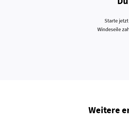
Du
Starte jet
Windeseile zah
Weitere e