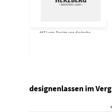
#47 Logo-Design von
davincho
designenlassen im Verg
#44 Logo-Design von
awasthi