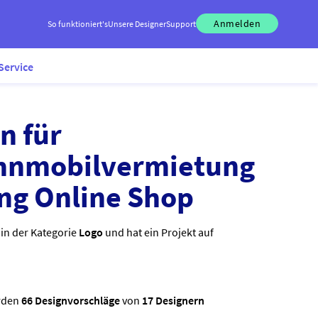
Anmelden
So funktioniert's
Unsere Designer
Support
Service
n für
hnmobilvermietung
ng Online Shop
 in der Kategorie
Logo
und hat ein Projekt auf
rden
66 Designvorschläge
von
17 Designern