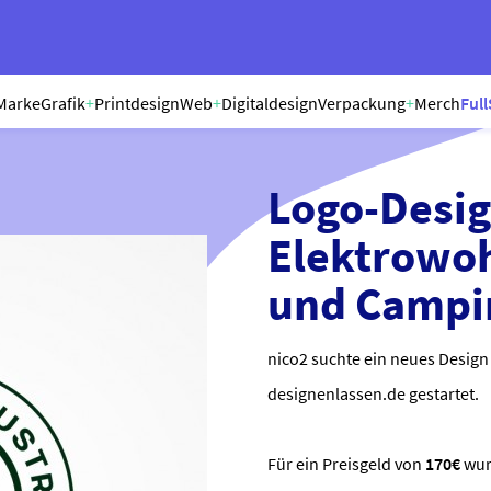
Marke
Grafik
+
Printdesign
Web
+
Digitaldesign
Verpackung
+
Merch
Full
Logo-Desig
Elektrowo
und Campi
nico2 suchte ein neues Design
designenlassen.de gestartet.
Für ein Preisgeld von
170€
wu