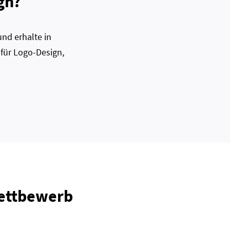
gn?
nd erhalte in
 für Logo-Design,
Wettbewerb