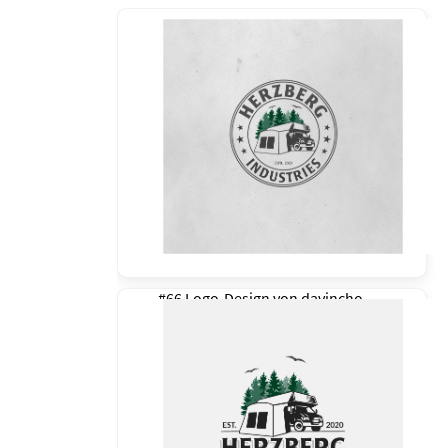
#66 Logo-Design von
davincho