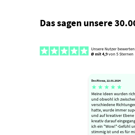
Das sagen unsere 30.
Unsere Nutzer bewerten
Ø mit 4,9
von 5 Sternen
DocAtossa, 22.01.2024





Meine Ideen wurden rich
und obwohl ich zwische
verschiedene Richtunge
hatte, wurde immer supe
und auf kreativer Ebene 
kreativ darauf eingegan
ich ein "Wow!"-Gefühl un
stimmig ist und es für mi