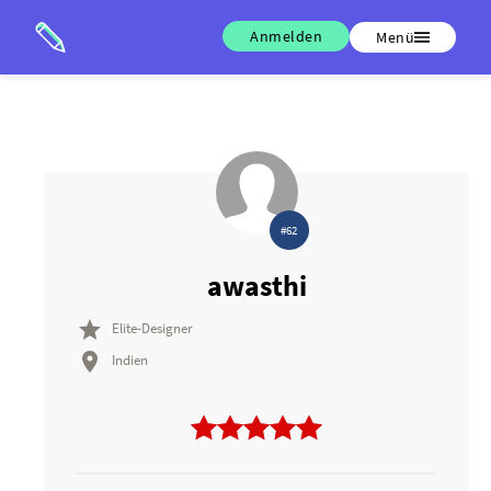
Anmelden
Menü
#62
awasthi

Elite-Designer

Indien