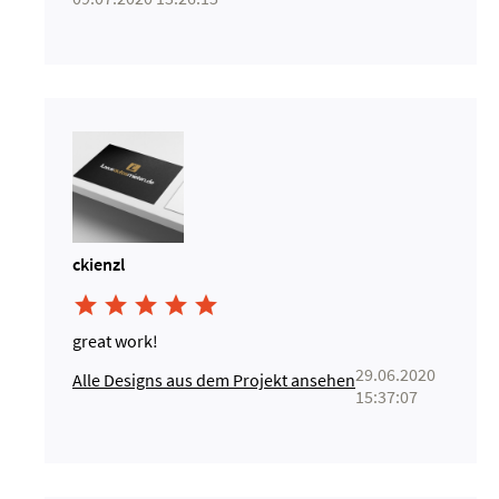
ckienzl





great work!
29.06.2020
Alle Designs aus dem Projekt ansehen
15:37:07