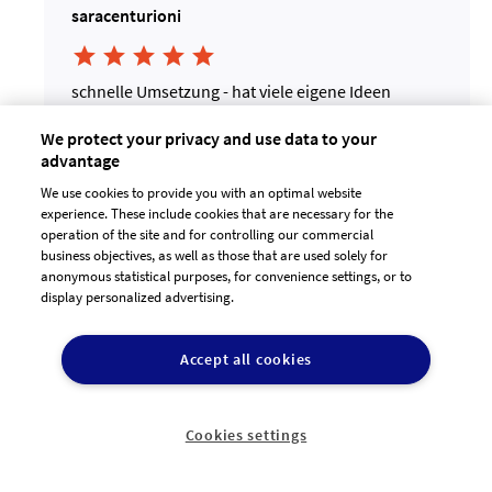
saracenturioni





schnelle Umsetzung - hat viele eigene Ideen
eingebracht und Änderungswünsche sofort
umgesetzt!
We protect your privacy and use data to your
sehr zu empfehlen!
advantage
25.04.2019
We use cookies to provide you with an optimal website
Alle Designs aus dem Projekt ansehen
11:52:15
experience. These include cookies that are necessary for the
operation of the site and for controlling our commercial
business objectives, as well as those that are used solely for
anonymous statistical purposes, for convenience settings, or to
display personalized advertising.
Accept all cookies
Cookies settings
kscreation