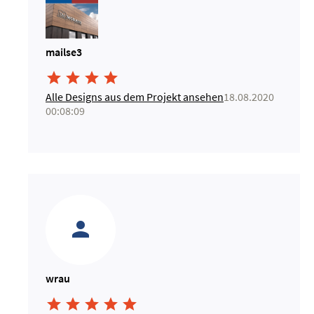
mailse3




Alle Designs aus dem Projekt ansehen
18.08.2020
00:08:09
wrau




