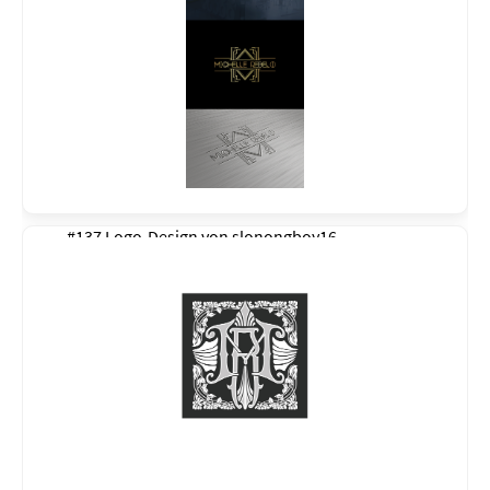
#137 Logo-Design von
slonongboy16