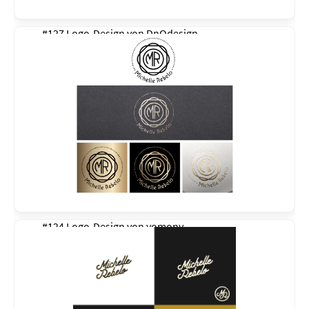
#127 Logo-Design von
DnOdesign
#124 Logo-Design von
yomony