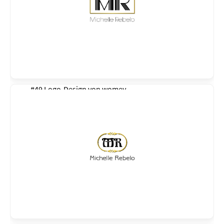
#49 Logo-Design von
womey