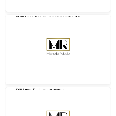
#128 Logo-Design von
slonongboy16
#48 Logo-Design von
womey