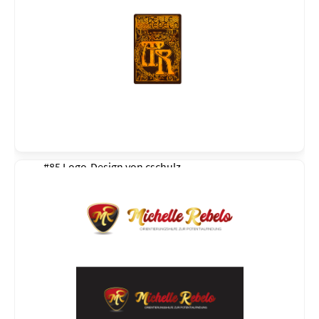
#85 Logo-Design von
cschulz