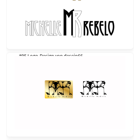
#95 Logo-Design von
desein66