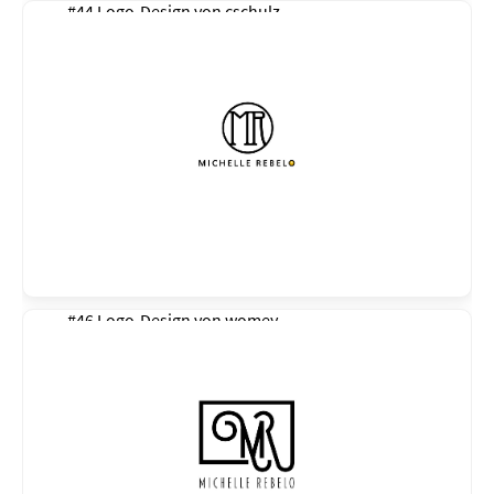
#44 Logo-Design von
cschulz
#46 Logo-Design von
womey