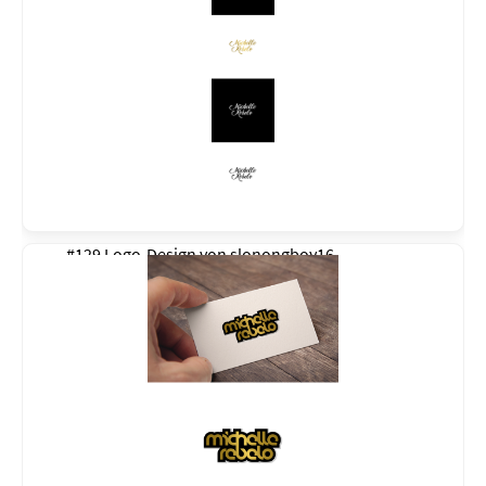
#129 Logo-Design von
slonongboy16