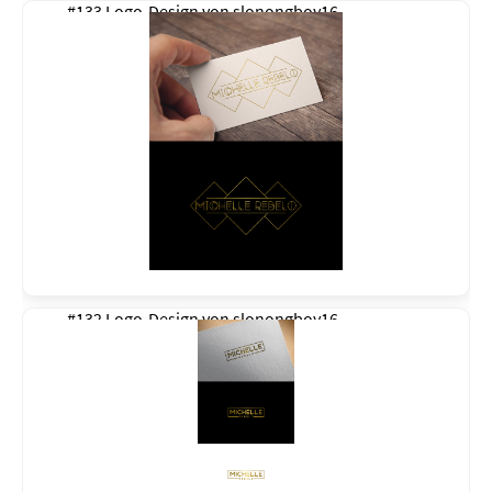
#133 Logo-Design von
slonongboy16
#132 Logo-Design von
slonongboy16