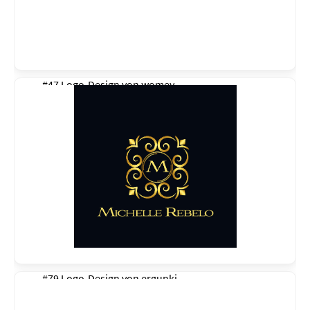
#47 Logo-Design von
womey
#79 Logo-Design von
ergunki