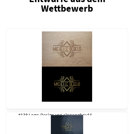
Wettbewerb
#138 Logo-Design von
slonongboy16