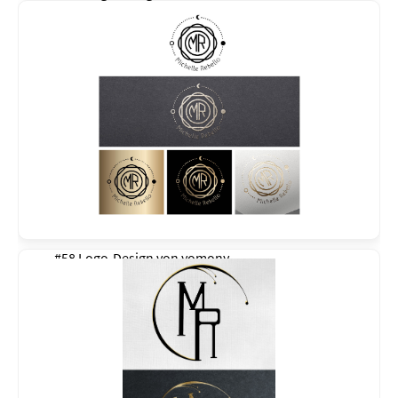
#58 Logo-Design von
yomony