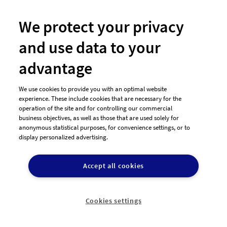
designenlassen
Andere
K
Plattformen
We protect your privacy
check_circle
check_circle
check_cir
Schnelle Bearbeitungszeit
and use data to your
check_circle
check_circle
do_not_distur
Individuelle Designs
advantage
check_circle
check_circle
canc
Erhalt gängiger Dateiformate
check_circle
check_circle
canc
Änderungsvorschläge
We use cookies to provide you with an optimal website
experience. These include cookies that are necessary for the
check_circle
do_not_disturb_on
canc
Professionelle "echte" Designer
operation of the site and for controlling our commercial
business objectives, as well as those that are used solely for
check_circle
do_not_disturb_on
canc
Deutsche Rechtssicherheit
anonymous statistical purposes, for convenience settings, or to
check_circle
do_not_disturb_on
canc
Deutschsprachiger Support
display personalized advertising.
check_circle
do_not_disturb_on
do_not_distur
Volles Nutzungsrecht
Accept all cookies
check_circle
do_not_disturb_on
canc
Direkter Kontakt zum Designer
check_circle
do_not_disturb_on
canc
Manuelle Design-Überprüfung
Cookies settings