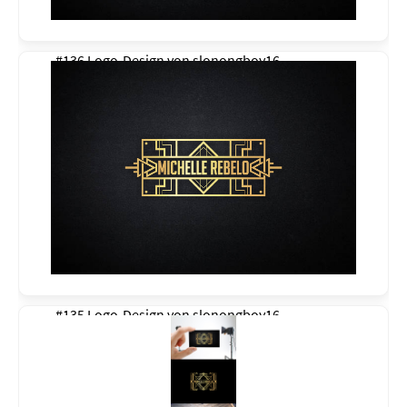
#136 Logo-Design von
slonongboy16
#135 Logo-Design von
slonongboy16