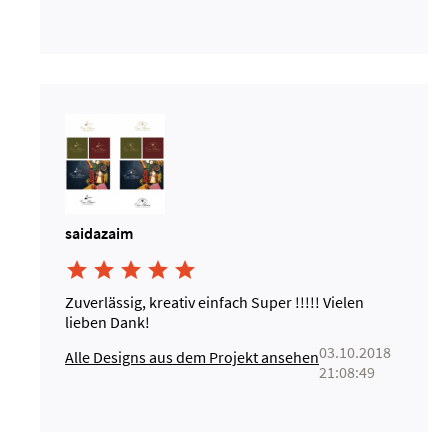
saidazaim





Zuverlässig, kreativ einfach Super !!!!! Vielen
lieben Dank!
03.10.2018
Alle Designs aus dem Projekt ansehen
21:08:49