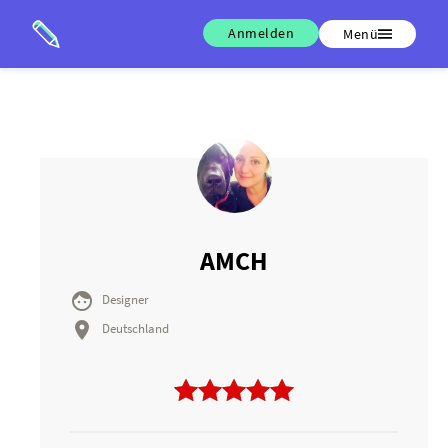
Anmelden
Menü
AMCH

Designer

Deutschland