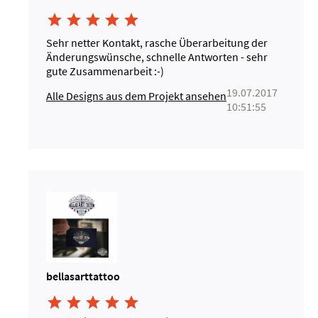





Sehr netter Kontakt, rasche Überarbeitung der
Änderungswünsche, schnelle Antworten - sehr
gute Zusammenarbeit :-)
19.07.2017
Alle Designs aus dem Projekt ansehen
10:51:55
bellasarttattoo




