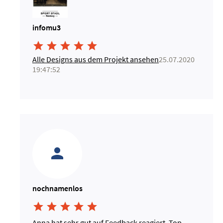
infomu3





Alle Designs aus dem Projekt ansehen
25.07.2020
19:47:52
nochnamenlos





Anna hat sehr gut auf Feedback reagiert. Top