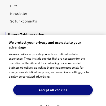
Hilfe
Newsletter
So funktioniert's
Unsere Zahlungsarten
We protect your privacy and use data to your
advantage
We use cookies to provide you with an optimal website
experience. These include cookies that are necessary for the
operation of the site and for controlling our commercial
business objectives, as well as those that are used solely for
anonymous statistical purposes, for convenience settings, or to
display personalized advertising.
© 2026 designenlassen.de
AGB Auftraggeber
Accept all cookies
AGB Dienstleister
Datenschutz
Impressum
Vergütungsregeln
Cookie-Einstellungen

DE