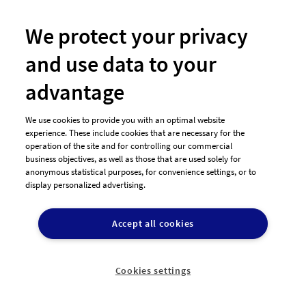
Jetzt Design erstellen
We protect your privacy
and use data to your
advantage
We use cookies to provide you with an optimal website
experience. These include cookies that are necessary for the
operation of the site and for controlling our commercial
business objectives, as well as those that are used solely for
anonymous statistical purposes, for convenience settings, or to
Hast Du noch Fragen?
display personalized advertising.
Accept all cookies
Wir beraten Dich gerne telefonisch
Cookies settings

+49 911-13136893
Montag - Donnerstag: