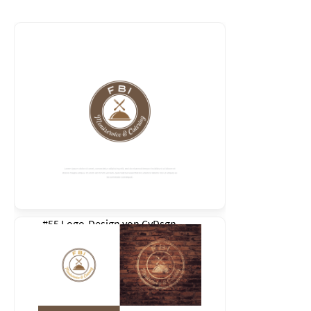
#55 Logo-Design von
CyDsgn