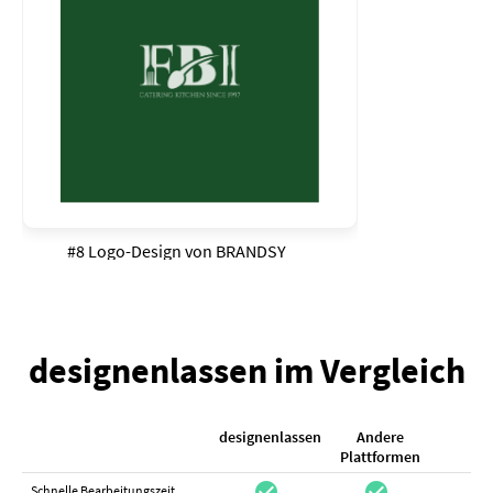
#8 Logo-Design von
BRANDSY
designenlassen im Vergleich
designenlassen
Andere
K
Plattformen
check_circle
check_circle
check_cir
Schnelle Bearbeitungszeit