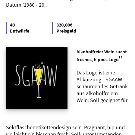
Datum '1980 - 20..
40
320,00€
Entwürfe
Preisgeld
Alkoholfreier Wein sucht
"
freches, hippes Logo
Das Logo ist eine
Abkürzung - SGAAW:
schäumendes Getränk
aus alkoholfreiem
Wein. Soll geeignet für
Sektflaschenetikettendesign sein. Prägnant, hip und
vielleicht ein bisschen frech. Soll unter Umständen