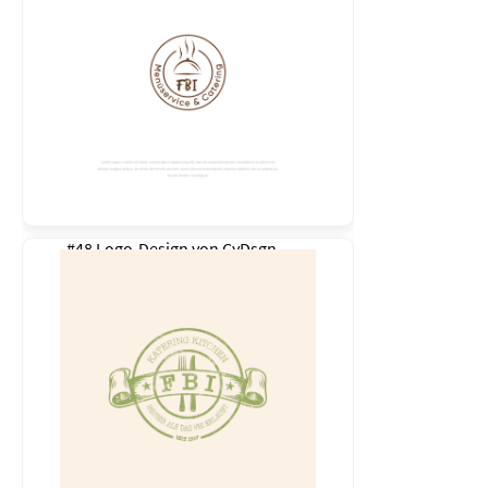
#48 Logo-Design von
CyDsgn