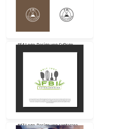
#54 Logo-Design von
CyDsgn
#47 Logo-Design von
santacrea