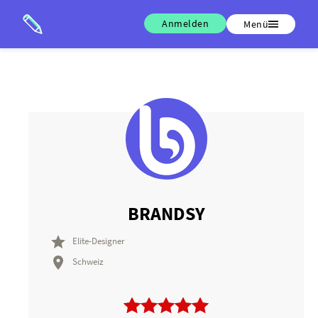
Anmelden
Menü
BRANDSY

Elite-Designer

Schweiz